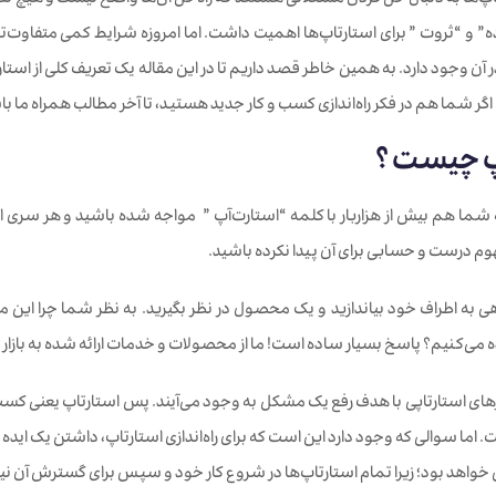
تاپ‌ها به دنبال حل کردن مشکلاتی هستند که راه‌حل آن‌ها واضح نیست و هیچ تضم
ه” و “ثروت ” برای استارتاپ‌ها اهمیت داشت. اما امروزه شرایط کمی متفاوت‌ت
 آن وجود دارد. به همین خاطر قصد داریم تا در این مقاله یک تعریف کلی از استارت
گر شما هم در فکر راه‌اندازی کسب و کار جدید هستید، تا آخر مطالب همراه ما با
پ چیست ؟
ا هم بیش از هزاربار با کلمه “استارت‌آپ ” مواجه شده باشید و هر سری ا
م درست و حسابی برای آن پیدا نکرده باشید.
ی به اطراف خود بیاندازید و یک محصول در نظر بگیرید. به نظر شما چرا این م
ی‌کنیم؟ پاسخ بسیار ساده است! ما از محصولات و خدمات ارائه شده به بازار اس
ای استارتاپی با هدف رفع یک مشکل به وجود می‌آیند. پس استارتاپ یعنی کسب وکا
 اما سوالی که وجود دارد این است که برای راه‌اندازی استارتاپ، داشتن یک ایده
خواهد بود؛ زیرا تمام استارتاپ‌ها در شروع کار خود و سپس برای گسترش آن نیا