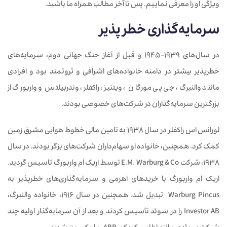
ویژگی او را معرفی نماییم. پس تا آخر مطالب همراه ما باشید.
سرمایه‌گذاری خطر پذیر
در سال‌های 1939-1945 و قبل از آغاز جنگ جهانی دوم، سرمایه‌های
خطرپذیر بیشتر در دامنه خانواده‌های اشرافی و ثروتمند بود و افرادی
مانند والنبرگ، جی پی مورگان ، ویتنیز، راکفلر، وندربیلتس و واربورگ از
بزرگترین سرمایه‌گذاران در شرکت‌های خصوصی بودند.
لورانس اس راكفلر در سال 1938 به تامین مالی خطوط هوایی مشرق زمین
کمک کرد. همچنین، خانواده او سهام‌داران شرکت‌های بزگر بودند. در سال
1938، شرکت E.M. Warburg & Co توسط اریک ام واربورگ تاسیس گردید.
اریک ام واربورگ با خریدهای اهرمی و سرمایه‌‌گذاری‌های خطرپذیر به
Warburg Pincus تبدیل شد. همچنین در سال 1916، خانواده والنبرگ،
Investor AB را در سوئد تأسیس کردند و بعد از آن سرمایه‌گذار اولیه چند