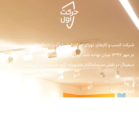
شرکت کسب و کارهای نوپای حرکت اول با مأموریت “تحقق رویای دیجیتال”
در مهر ۱۳۹۷ بنیان نهاده شد. آرمان این شرکت توانمندسازی اکوسیستم
دیجیتال در نقش سرمایه‌گذار جسورانه گروه همراه اول می‌باشد.
تماس با ما
idea@harkataval.com
تلفن: 87700074-021
کدپستی: 1994816417