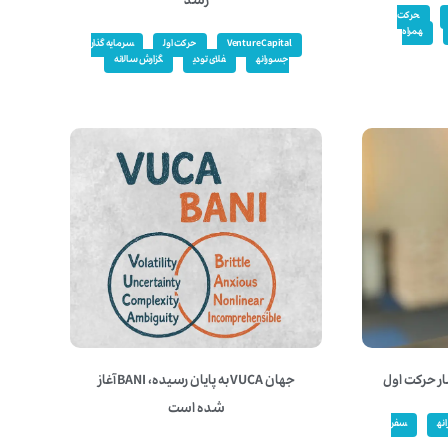
رشد
حرکت
همراه
Venture Capital
حرکت اول
سرمایه گذار
جسورانه
فلای تودی
گزارش سالانه
ار حرکت اول
جهان VUCA به پایان رسیده، BANI آغاز
شده است
نه
سفر