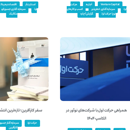
Venture Capital
آچاره
حرکت
استارت آپ
اقتصاد دیجیتال
اول
سرمایه گذاری خطر پذیر
کسب و کارهای
اول
سرمایه گذاری جسورانه
نوپا حرکت اول
گزارش آچاره
مکانیک
همراهی حرکت اول با شرکت‌های نوآور در
سفر کارآفرین؛ تازه‌ترین انتش
الکامپ ۱۴۰۴
حرکت اول
سرمایه‌گذار جسورا
کارآفرین