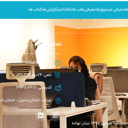
ا
معرفی صندوق‌ها
معرفی هاب ها
بلاگ
اخبار
گزارش ها
کتاب ها
تماس با ما
idea@harkataval.com
تلفن: 87700074-021
کدپستی: 1994816417
تهران – خیابان سئول – خیابان شهید خدامی
شرکت کسب و کارهای نوپای حرکت اول با مأموریت “تحقق رویای دیجیتال” در مهر ۱۳۹۷ بنیان نهاده