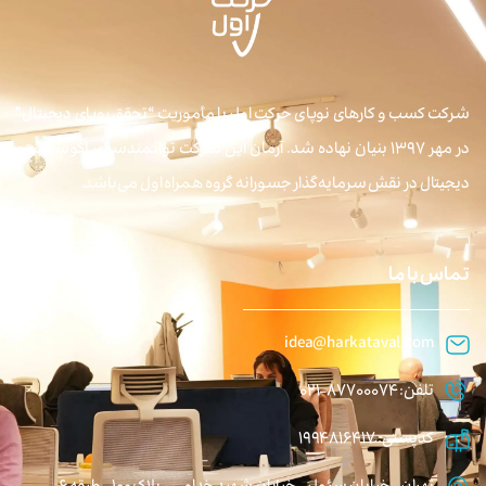
شرکت کسب و کارهای نوپای حرکت اول با مأموریت “تحقق رویای دیجیتال”
در مهر ۱۳۹۷ بنیان نهاده شد. آرمان این شرکت توانمندسازی اکوسیستم
دیجیتال در نقش سرمایه‌گذار جسورانه گروه همراه اول می‌باشد.
تماس با ما
idea@harkataval.com
تلفن: 87700074-021
کدپستی: 1994816417