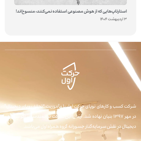
استارتاپ‌هایی که از هوش مصنوعی استفاده نمی‌کنند، منسوخ‌اند!
3 اردیبهشت 1404
شرکت کسب و کارهای نوپای حرکت اول با مأموریت “تحقق رویای دیجیتال”
در مهر ۱۳۹۷ بنیان نهاده شد. آرمان این شرکت توانمندسازی اکوسیستم
دیجیتال در نقش سرمایه‌گذار جسورانه گروه همراه اول می‌باشد.