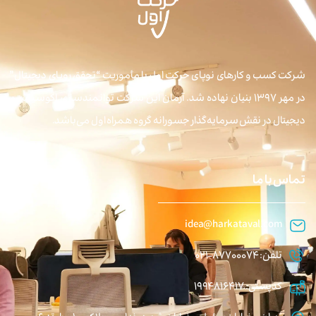
شرکت کسب و کارهای نوپای حرکت اول با مأموریت “تحقق رویای دیجیتال”
در مهر ۱۳۹۷ بنیان نهاده شد. آرمان این شرکت توانمندسازی اکوسیستم
دیجیتال در نقش سرمایه‌گذار جسورانه گروه همراه اول می‌باشد.
تماس با ما
idea@harkataval.com
تلفن: 87700074-021
کدپستی: 1994816417