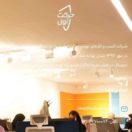
شرکت کسب و کارهای نوپای حرکت اول با مأموریت “تحقق رویای دیجیتال”
در مهر ۱۳۹۷ بنیان نهاده شد. آرمان این شرکت توانمندسازی اکوسیستم
دیجیتال در نقش سرمایه‌گذار جسورانه گروه همراه اول می‌باشد.
تماس با ما
idea@harkataval.com
تلفن: 87700074-021