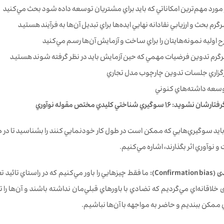
مورد مهم‌ترین امكاناتي كه بايد براي مشتريان توسعه داده شود بحث مي‌كنيد
م بحث و ارزيابي نقادانه نهايي ايده‌ها براي تبديل آن‌ها به فرآيند هستيد
 اوليه نمونه‌هايتان را براي ساخت و آزمايش آن‌ها رسم مي‌كنيد
گرم تدوين فرضيات مهمي كه حين آزمايش بايد در نظر گرفته شوند هستيد
رگزاري جلسات تدوين چارچوب مدل تجاري
وسعه داشته‌هاي كنوني
 و نوآوري اثر بگذارند، اشاره مي‌كنيم.
ما فقط چيزهايي را باور مي‌كنيم كه در راستاي تائید تع
ی خلاقانه‌اي مي‌گرديم كه تضادي با باورهاي قبلي‌مان نداشته باشند و آن‌ها ر
 ممكن ببنديم و حاضر به مواجهه با آن‌ها نباشيم.