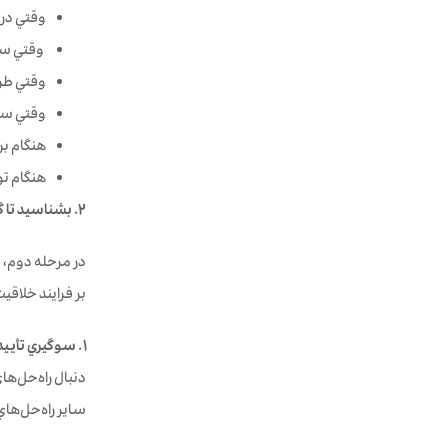
وقتي در 
وقتي سرگر
وقتي طرح
وقتي سر
هنگام ب
هنگام ت
٢. بشناسيد تا گرفتارشان نشويد: ١٦ سوگيري‌ شناختي كليدي مختص مقوله نوآوري
بر فرايند خلاقيت
١. سوگيري‌ تأییدی (Confirmation bias):
دنبال راه‌حل‌ها
ساير راه‌حل‌هاي