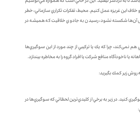
باشد تا به دردسر نيفتيد. اين در حالي است كه همواره مي‌كوشيم
ه و خلاف اين غريزه عمل كنيم. محيط، تفكرات تكراري سازماني، خطر
قفل آن‌ها شكسته نشود، رسيدن به جادوي خلاقيت كه همیشه در
 نمی‌کند، چرا که يك يا تركيبي از چند مورد از اين سوگيري‌‌ها
انه يا ناخودآگاه منافع شركت يا افراد گروه را به مخاطره بيندازد.
سه روش زير كمك بگيريد:
جلوگيري كنيد. در زير به برخي از كليدي‌ترين لحظاتي كه سوگيري‌‌ها در
: