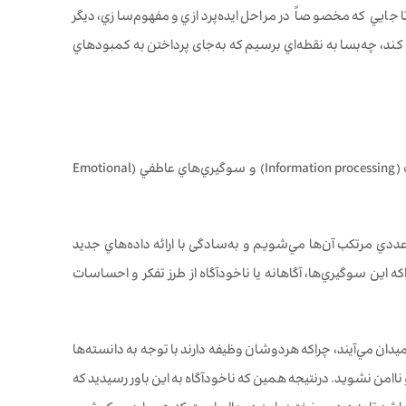
جايي كه مخصوصاً در مراحل ايده‌پردازي و مفهوم‌سازي، ديگر
 كند، چه‌بسا به نقطه‌اي برسيم كه به‌جای پرداختن به كمبودهاي
سوگيري‌‌هاي شناختي به‌طور کلی به دو دسته تقسيم مي‌شوند: ١. سوگيري پردازش اطلاعات (Information processing) و سوگيري‌‌هاي عاطفي (Emotional
ي مرتكب آن‌ها مي‌شويم و به‌سادگی با ارائه داده‌هاي جديد
 اين سوگيري‌‌ها، آگاهانه يا ناخودآگاه از طرز تفكر و احساسات
يدان مي‌آيند، چراکه هردوشان وظيفه دارند با توجه به دانسته‌ها
 ناامن نشويد. درنتيجه همين كه ناخودآگاه به اين باور رسيديد كه