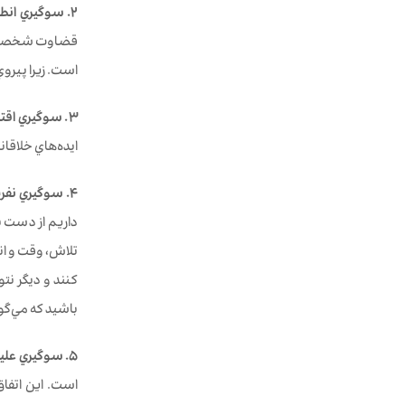
٢. سوگيري‌ انطباق (Conformity bias):
قضاوت شخصي ما 
است. زيرا پيرو
٣. سوگيري‌ اقتدار (Authority bias):
ايده‌هاي خلاقان
٤. سوگيري‌ نفرت از زيان (Loss-aversion bias):
داريم از دست ب
تلاش، وقت و ان
كنند و ديگر نت
باشيد كه مي‌گو
٥. سوگيري‌ عليت كاذب (False causality bias):