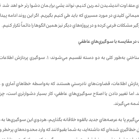
ي متفاوت انديشيدن تمرين كنيم، نوانديشي برايمان دشوارتر خواهد شد تا 
يماتي كليدي در مورد مسيري كه بايد طي كنيم بگيريم. اگر اين روند ادامه پيدا
ير مشكلات فرعي کرده و در پروژه‌هاي ديگر نيز همين الگوها را دائماً تكرار كنيم.
 در مقايسه با سوگيري‌‌هاي عاطفي
دازش اطلاعات، قضاوت‌هاي نادرستي هستند كه به‌واسطه خطاهاي آماري و عدد
 اما تغییر دادن يا اصلاح سوگيري‌‌هاي عاطفي، كار بسيار دشوارتري است، چراکه
مه مي‌گيرند.
يرم پا به عرصه‌هاي جديد بالقوه خلاقانه بگذاريم، هردوي اين سوگيري‌‌ها به م
ل خطاگيري شده‌اي كه داشته‌ايد، به شما بقبولانند كه وارد محدوده‌هاي پرخطر و