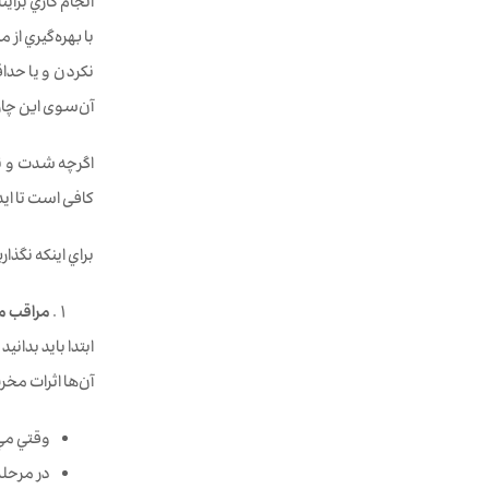
انجام كاري برا
با بهره‌گيري از
نکردن و يا حد
آن‌سوی اين چا
اگرچه شدت و نو
کافی است تا ايده
براي اينكه نگذا
مراقب مو
ابتدا بايد بداني
آن‌ها اثرات مخ
وقتي مي‌
در مرحله 