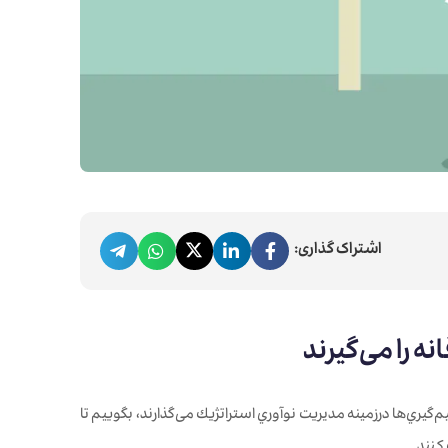
اشتراک گذاری:
گيري‌ها درزمینه مديريت نوآوري استراتژيك می‌گذارند، بگوييم تا