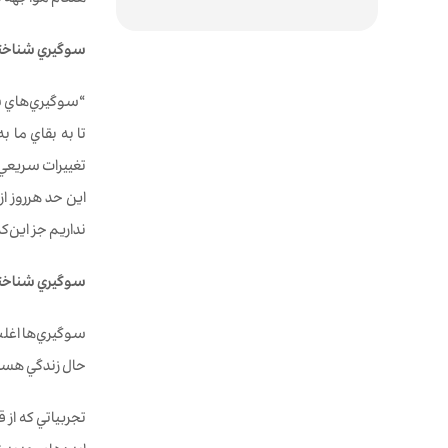
هنگام مواجهه با
سوگيري‌ شناخ
تا به بقاي ما
تغييرات سريعي 
اين حد هرروز ا
نداريم جز این‌
سوگيري‌ شناختي 
سوگيري‌‌ها اغل
حال زندگي هستيم
تجربياتي كه از