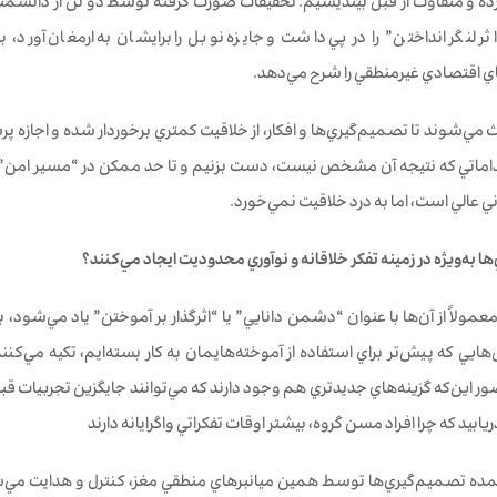
زده و متفاوت از قبل بينديشيم. تحقيقات صورت گرفته توسط دو تن از دانشمن
ثر لنگر انداختن” را در پي داشت و جايزه نوبل را برايشان به ارمغان آورد، ب
 اقتصادي غيرمنطقي را شرح مي‌دهد.
مي‌شوند تا تصميم‌گيري‌ها و افكار، از خلاقيت كمتري برخوردار شده و اجازه پرش 
قداماتي كه نتيجه آن مشخص نيست، دست بزنيم و تا حد ممكن در “مسير امن” ح
ي عالي است، اما به درد خلاقيت نمي‌خورد.
ا به‌ویژه در زمينه تفكر خلاقانه و نوآوري محدوديت ايجاد مي‌كنند؟
عمولاً از آن‌ها با عنوان “دشمن دانايي” يا “اثرگذار بر آموختن” ياد مي‌شود، 
‌هايي كه پیش‌تر براي استفاده از آموخته‌هايمان به كار بسته‌ايم، تكيه مي‌ك
ر این‌که گزينه‌هاي جديدتري هم وجود دارند كه مي‌توانند جايگزين تجربيات قبلی
ريابيد كه چرا افراد مسن گروه، بيشتر اوقات تفكراتي واگرايانه دارند
مده تصميم‌گيري‌ها توسط همين ميانبرهاي منطقي مغز، كنترل و هدايت مي‌ش