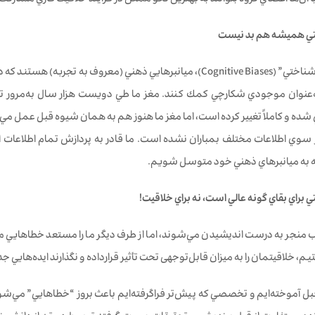
 آن‌ها اعضاي گروه بتوانند به بهترين نحو ممكن در فرآيند خلاقيت فازي مشاركت 
تي هميشه هم بد نيست
“سوگيري‌‌هاي شناختي” (Cognitive Biases)، ميانبرهايي ذهني (معرو
 به‌عنوان موجودي شكارچي كمك كنند. مغز ما طي دويست هزار سال به‌مرور 
شده و کاملاً تغيير كرده است، اما مغز ما هنوز هم به همان شيوه قبل عمل مي‌ك
ز سوي اطلاعات مختلف بمباران نشده است. ما قادر به پردازش تمام اطلاعات ا
که به ميانبرهاي ذهني خود متوسل شويم.
براي بقاي گونه عالي است، نه براي خلاقيت!
ب منجر به درست انديشيدن مي‌شوند، اما از طرف ديگر ما را مستعد خطاهايي مي
، خلاقيتمان را به ميزان قابل‌توجهی تحت تأثیر قرارداده و نگذارند ايده‌هايي ج
 قبل آموخته‌ايم و تخصصي كه پیش‌تر فراگرفته‌ایم باعث بروز “خطاهايي” مي‌شو