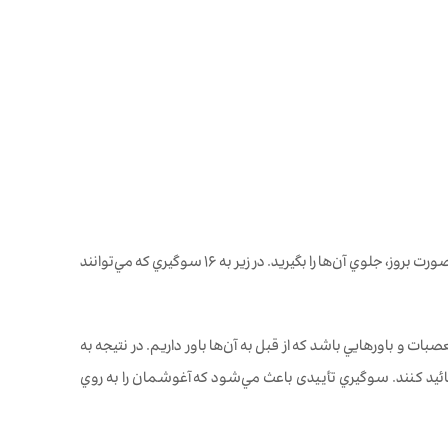
در مرحله دوم، بايد سوگيري‌‌هايي كه ممكن است در طول كار خودنمايي كنند را بشناسيد تا در صورت بروز، جلوي آن‌ها را بگيريد. در زير به ١٦ سوگيري‌ كه مي‌توانند
صبات و باورهايي باشد كه از قبل به آن‌ها باور داريم. در نتيجه به
ا تائید كنند. سوگيري تأییدی باعث مي‌شود كه آغوشمان را به روي