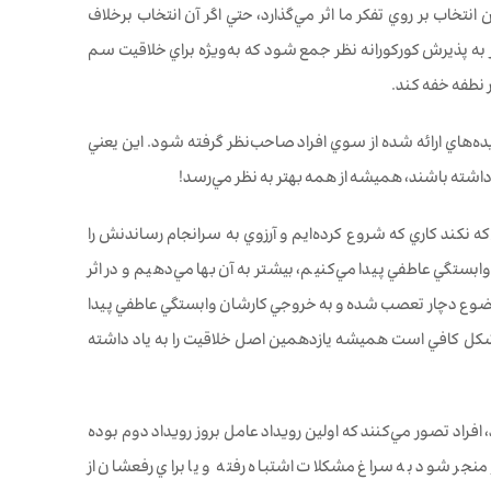
 انتخاب بر روي تفكر ما اثر مي‌گذارد، حتي اگر آن انتخاب برخلاف
 به پذيرش كوركورانه نظر جمع شود كه به‌ويژه براي خلاقيت سم
 نطفه خفه كند.
ده‌هاي ارائه شده از سوي افراد صاحب‌نظر گرفته شود. اين يعني
 داشته باشند، هميشه از همه بهتر به نظر مي‌رسد!
ه نكند كاري كه شروع كرده‌ايم و آرزوي به سرانجام رساندنش را
ستگي عاطفي پيدا مي‌كنيم، بيشتر به آن بها مي‌دهيم و در اثر
 موضوع دچار تعصب شده و به خروجي كارشان وابستگي عاطفي پيدا
ن مشكل كافي است هميشه يازدهمين اصل خلاقيت را به ياد داشته
افراد تصور مي‌كنند كه اولين رويداد عامل بروز رويداد دوم بوده
فكر طراحي (Design Thinking) به وقوع بپيوندد و منجر شود به سراغ مشكلات اشتباه رفته و يا براي رفعشان از