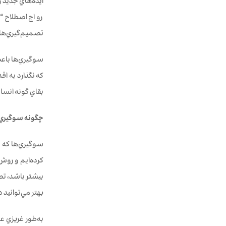
ايده‌هاي جديد 
رواج اصطلاح “ا
تصميم‌گيري‌هاي
سوگيري‌ها باعث 
كه نگذارد به ا
بقاي گونه انسان
چگونه سوگيري‌‌ه
سوگيري‌‌ها كه م
كرده‌ايم و روش
بيشتر باشد، تصو
بهتر مي‌توانيد د
به‌طور غريزي ع