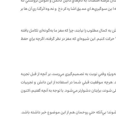
دان عرصه اقتصاد، به نام‌هاي دانيل كانمن و آموس تروسكي كه
ه اين سوگيري‌‌هاي عميق اشاره کردخ و نحوه اثرگذاري آن‌ها بر
به كمال مطلوب را نيابند، چرا که مغز ما به‌گونه‌ای تكامل يافته
ركت كنيم. اين شيوه‌اي كه مغز در نظر گرفته، اگرچه براي حفظ
به‌ویژه وقتي نوبت به تصميم‌گيري مي‌رسد، بر آنچه از قبل تجربه
نند. هرچه موفقيت قبلي شما در استفاده از اين دانش و تجربيات
‌ شوند، برايتان دشوارتر مي‌شود. با توجه به آنچه گفتيم، اكنون
وند؛ بي‌آنكه حتي روحمان هم از اين موضوع خبر داشته باشد.