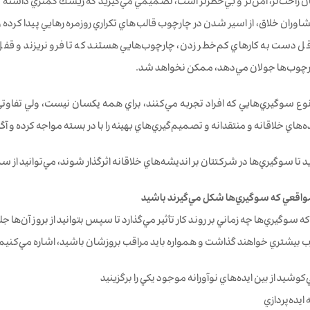
يتان راحت‌تر، امن‌تر و بي‌خطرتر است، تصميمي مي‌گيريد كه ريسك كمتري داشته 
 مشاوران خلاق، از اسير شدن در چارچوب قالب‌هاي تكراري روزمره رهايي پيدا کرد
اقل دست به كارهاي كم‌خطر زدن، چارچوب‌هايي هستند كه تا فرو نریزند و 
رچوب‌ها جولان مي‌دهد، ممكن نخواهد شد.
ع سوگيري‌‌هايي كه افراد تجربه مي‌كنند، براي همه يكسان نيست، ولي تفاوتي هم
‌هاي خلاقانه و منتقدانه و تصميم‌گيري‌هاي بهينه را با در بسته مواجه کرده و آگاه
ريد تا سوگيري‌‌ها در شركتتان بر انديشه‌هاي خلاقانه اثرگذار شوند، مي‌توانيد از 
اقعي كه سوگيري‌‌ها شكل مي‌گيرند باشید
د كه سوگيري‌‌ها چه زماني بر روند كار تأثیر مي‌گذارد تا سپس بتوانيد از بروز آن‌ها 
رب بيشتري خواهند گذاشت و همواره بايد مراقب بروزشان باشيد، اشاره مي‌كنيم
كوشيد از بين ايده‌هاي نوآورانه موجود يكي را برگزينيد
ايده‌پردازي