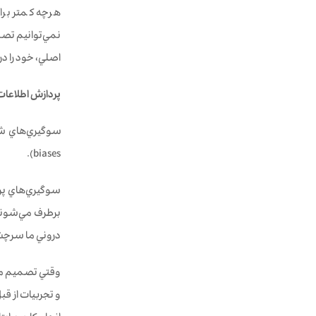
هرچه كمتر برا
نمي‌توانيم تصم
اصلي، خود را درگ
پردازش اطلاعات
biases).
سوگيري‌‌هاي پر
برطرف مي‌شوند.
دروني ما سرچش
وقتي تصميم مي‌گ
و تجربيات از قب