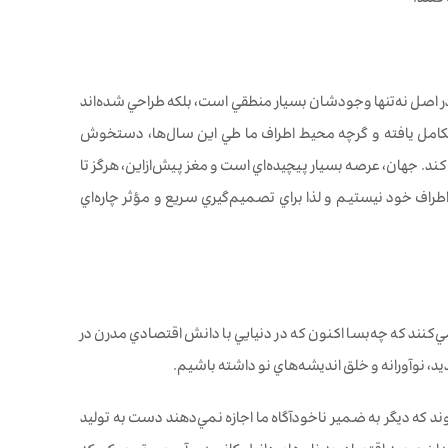
کنند.
ف به تجربه) هستند كه در اصل نه‌تنها وجودشان بسيار منطقي است، بلكه طراحي شده‌اند
تكامل يافته و گرچه محيط اطراف ما طي اين سال‌ها، دستخوش
ند. جهان، عرصه بسيار پيچيده‌اي است و مغز پیش‌ازاین، هرگز تا
طراف خود نيستيم و لذا براي تصميم‌گيري سريع و مؤثر چاره‌اي
‌كنند كه چه‌بسا اكنون كه در دنيايي با دانش اقتصادي مدرن در
ديد، نوآورانه و خلق انديشه‌هاي نو داشته باشيم.
ند كه ديگر به ضمير ناخودآگاه ما اجازه نمي‌دهند دست به توليد