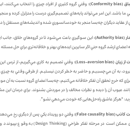
وقتي گروه كثيري از افراد چيزي را انتخاب مي‌كنند، اين
باشد. اين امر مي‌تواند پايه‌هاي تصميم‌گيري درست را متزلزل کرده و منجر
ي از عقايد ديگران چه‌بسا منجر به خودسانسوري شده و انديشه‌هاي مستقل را در
اين سوگيري‌ باعث مي‌شود تا در گروه‌هاي خلاق، جانب اي
ه اعضاي ارشد گروه حتي اگر سايرين ايده‌هاي بهتر و خلاقانه‌تري براي حل مسئله
وقتي تصميم به كاري مي‌گيريم، از ترس این‌ک
رود، به آن مي‌چسبيم و حاضر به خطر كردن نيستيم. از طرفي وقتي به چيزي واب
رژي كه خرج تحقق آن تفكر خلاقانه مي‌كنيم، چه‌بسا اعضاي گروه نسبت به آن
وانند عيوب آن را ديده و نظرات مخالف را در موردش بشنوند. براي درمان اي
يد: “هرگز عاشق راه‌حل‌هایی كه خودت مي‌دهي نشو”.
وقتي دو رويداد يكي پس از ديگري رخ مي‌دهد، 
است. اين اتفاق ممكن است در مرحله ت