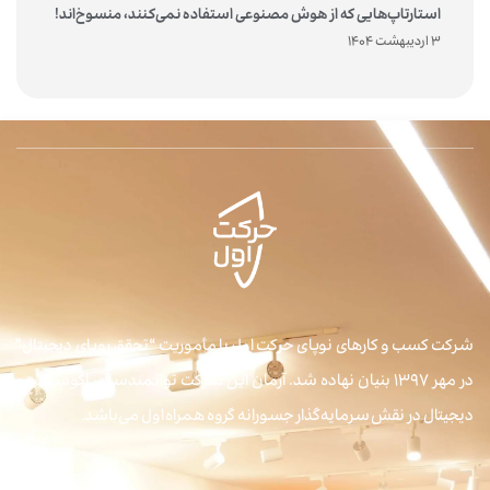
استارتاپ‌هایی که از هوش مصنوعی استفاده نمی‌کنند، منسوخ‌اند!
3 اردیبهشت 1404
شرکت کسب و کارهای نوپای حرکت اول با مأموریت “تحقق رویای دیجیتال”
در مهر ۱۳۹۷ بنیان نهاده شد. آرمان این شرکت توانمندسازی اکوسیستم
دیجیتال در نقش سرمایه‌گذار جسورانه گروه همراه اول می‌باشد.