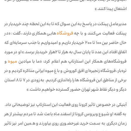
امیدوارند در آینده نزدیک این شغل را همه‌گیر کنند تا تعداد بیشتری از افراد
اشتغال پیدا کنند.»
مدیرعامل پینکت در پاسخ به این سوال که تا به این لحظه چند خریدیار در
پینکت فعالیت می‌کنند و با چه
فروشگاه‌
هایی همکاری دارند، گفت: «در
حال حاضر بین ۱۰۰ تا ۲۰۰ خریدیار داریم و امیدواریم با جذب سرمایه‌ای که
اتفاق افتاد این عدد تا پایان سال به هزار تا ۲هزار خریدیار برسد.» او در مورد
فروشگاه‌های همکار این استارتاپ هم اعلام کرد: «ما با میادین
میوه
و
تره‌بار، فروشگاه زنجیره‌ای افق کوروش و باغ میوه ایرانی مذاکره کردیم و در
برخی از مناطق این فروشگاه ها را راه‌اندازی کردیم. به زودی در ۷ تا ۸ استان
دیگر و دیگر نقاط شهر تهران حضور گسترده خواهیم داشت.»
آبنیکی در خصوص تاثیر کرونا روی فعالیت این استارتاپ نیز توضیحاتی داد.
به گفته او شیوع ویروس کرونا از اسفند‌ ماه باعث شد تا مردم بیشتر از هر
زمان دیگری به سمت خرید غیرحضوری روی بیاورند و همین امر نیز تاثیر