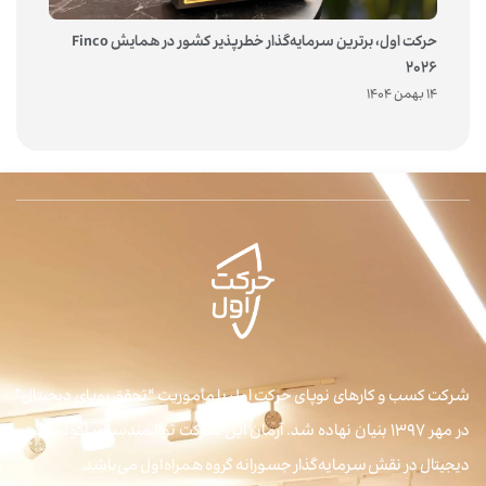
حرکت اول، برترین سرمایه‌گذار خطرپذیر کشور در همایش Finco
2026
14 بهمن 1404
شرکت کسب و کارهای نوپای حرکت اول با مأموریت “تحقق رویای دیجیتال”
در مهر ۱۳۹۷ بنیان نهاده شد. آرمان این شرکت توانمندسازی اکوسیستم
دیجیتال در نقش سرمایه‌گذار جسورانه گروه همراه اول می‌باشد.