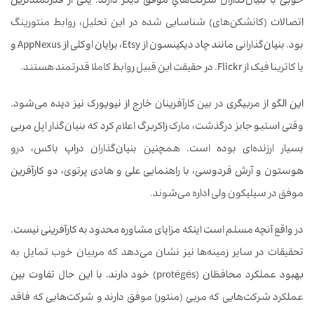
خوبی با بنيان‌گذاران شركت‌هاي موفق ديگر دارند. یکی از قدرتمندترین
اتصالات (کانشکن‌های) شناسایی شده در این تحلیل، روابط منتورینگ
بود. بنیان‌گذارانی مانند چاد دیکینسون از Etsy، برایان اوکلی از AppNexus و
یا کاترینا فیک از Flickr. در حقیقت این قبیل روابط کاملا قدرتمند هستند.
این الگو از مربیگری در بین کارآفرینان خارج از نیویورک نیز دیده می‌شود.
وقتی استیو جابز درگذشت، مارک زاکربرگ اعلام کرد که بنیان‌گذار اپل مربی
بسیار ارزنده‌ای بوده است. همچنین بنیان‌گذاران دراپ باکس، درو
هوستون و آرش فردوسی، با راهنمایی علی و هادی پرتوی، دو کارآفرین
موفق در سیلیکون ولی اداره می‌شوند.
در واقع آنچه مسلم است اینکه مزایای مشاوره محدود به کارآفرینی نیست.
تحقیقات در سایر زمینه‌ها نیز نشان می‌دهد که مربیان خوب تمایل به
بهبود عملکرد محافظان (protégés) خود دارند. با این حال تفاوت بین
عملکرد شرکت‌هایی که مربی (منتور) موفق دارند و شرکت‌هایی که فاقد