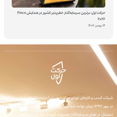
حرکت اول، برترین سرمایه‌گذار خطرپذیر کشور در همایش Finco
2026
14 بهمن 1404
شرکت کسب و کارهای نوپای حرکت اول با مأموریت “تحقق رویای دیجیتال”
در مهر ۱۳۹۷ بنیان نهاده شد. آرمان این شرکت توانمندسازی اکوسیستم
دیجیتال در نقش سرمایه‌گذار جسورانه گروه همراه اول می‌باشد.