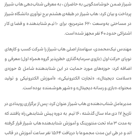
شیراز ضمن خوشامدگویی به حاضران، به معرفی شتاب‌دهی هاب شیراز
پرداخت و بیان کرد: هاب شیراز در طبقه‌ی هشتم برج نوآوری دانشگاه شیراز
در مساحتی به‌وسعت ٦٢٠ مترمربع، برای ١٠ تیم شتابدهنده و فضای کار
اشتراکی حدود 40 نفر مجهز شده است.
مهندس نیک‌محمدی، سهامدار اصلی هاب شیراز را شرکت کسب و کارهای
نوپای حرکت اول (بازوی سرمایه‌گذاری خطرپذیر گروه همراه اول) معرفی و
اضافه کرد: حوزه‌های مورد حمایت در این شتابدهنده شامل ۵ حوزه‌ی
«سلامت دیجیتال»، «تجارت الکترونیکی»، «آموزش الکترونیکی و تولید
محتوا»، «بازی و رسانه دیجیتال» و «شهر هوشمند» بوده است.
مدیرعامل شتاب‌دهنده‌ی هاب شیراز عنوان کرد: پس از برگزاری رویدادی در
تاریخ 17 دی ماه سال گذشته ، 16 تیم به دوره پیش شتابدهی راه یافتند که
به مدت 3 ماه تحت منتورینگ و آموزش شتابدهنده هاب شیراز قرار گرفته
اند و در طی این مدت مجموعا با دریافت 1564 نفر ساعت آموزش در قالب