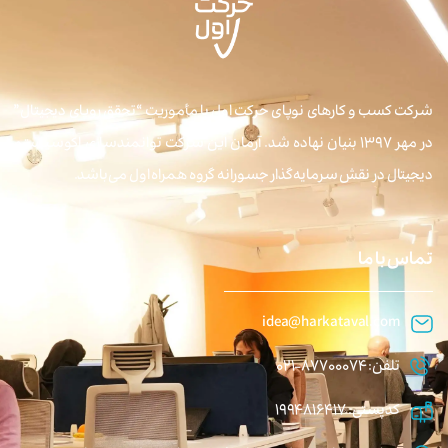
شرکت کسب و کارهای نوپای حرکت اول با مأموریت “تحقق رویای دیجیتال”
در مهر ۱۳۹۷ بنیان نهاده شد. آرمان این شرکت توانمندسازی اکوسیستم
دیجیتال در نقش سرمایه‌گذار جسورانه گروه همراه اول می‌باشد.
تماس با ما
idea@harkataval.com
تلفن: 87700074-021
کدپستی: 1994816417