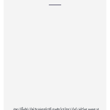
در مسیرِ ساختنِ ایران؛ وداع با رهبری که باورمند به توانِ نخبگان بود