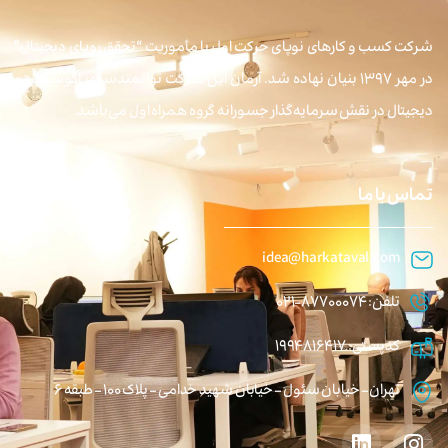
شرکت کسب و کارهای نوپای حرکت اول با مأموریت “تحقق رویای دیجیتال”
در مهر ۱۳۹۷ بنیان نهاده شد. آرمان این شرکت توانمندسازی اکوسیستم
دیجیتال در نقش سرمایه‌گذار جسورانه گروه همراه اول می‌باشد.
تماس با ما
idea@harkataval.com
تلفن: 87700074-021
کدپستی: 1994816417
تهران – خیابان سئول – خیابان شهید خدامی – پلاک 100 – طبقه 6