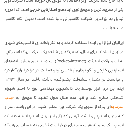
تا به حال اسم شرکت اوبر (UBER) به گوش‌تان خورده است؟ شرکت اوبر
یکی از معروف‌ترین و موفق‌ترین
ایده‌های استارتاپی خارجی
است که امروزه
تبدیل به بزرگترین شرکت تاکسیرانی دنیا شده است؛ بدون آنکه تاکسی
داشته باشد!
ایرانیان نیز از این ایده استفاده کردند و به فکر راه‌اندازی تاکسی‌های شهری
در ایران افتادند. برای مثال، اسنپ که زیر شاخه یک شرکت بزرگ استارتاپی
به اسم راکت اینترنت (Rocket-Internet) است، با بومی‌سازی
ایده‌های
استارتاپی خارجی
و الگو برداری از تاکسی اوبر، فعالیت خود را در ایران آغاز کرد
و توانست در یکسال پیشرفت چشم‌گیری داشته باشد. در سال 1393،
ایده این نرم افزار توسط یک دانشجوی مهندسی برق به اسم شهرام
شاهکار، مطرح شد و تنها سه سال طول کشید تا موفق به
جذب
سرمایه‌
ای بزرگ از سوی یک شرکت بین‌المللی شود. در این راستا، سر و
کله رقیب اسنپ پیدا شد. تپسی که یکی از رقیبان اسنپ است، همانند
اسنپ، یک سامانه هوشمند برای درخواست تاکسی به حساب می‌آید که