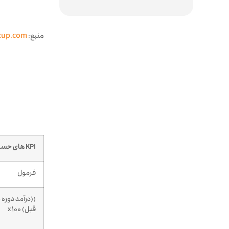
منبع:
cup.com
KPI
های حسابد
فرمول
((درآمد دوره 
قبل) x 100