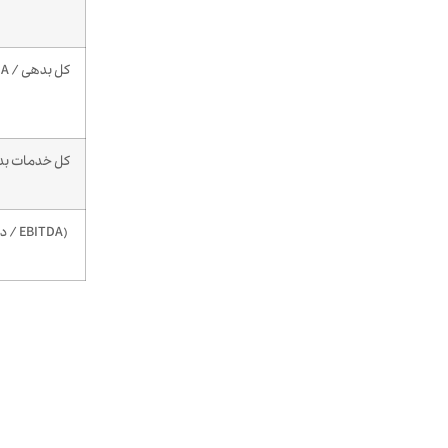
کل بدهی / EBITDA
کل خدمات بدهی /
(EBITDA / درآمد کل) x 100