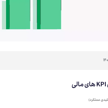
ی
یدی عملکرد)