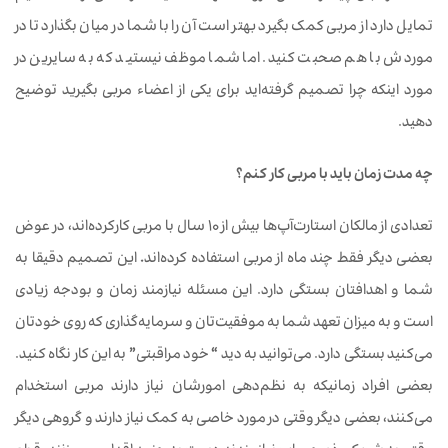
تمایل دارد از مربی کمک ‌بگیرد بهتر است آن ‌را با شما در میان بگذارد تا در
موردش با هم صحبت کنید. اما شما موظف نیستید که به سایرین در
مورد اینکه چرا تصمیم گرفته‌اید برای یکی از اعضاء مربی بگیرید توضیح
دهید.
چه
مدت
زمان
باید
با
مربی
کار
کنم؟
تعدادی
از
مالکان
استارت‌آپ‌ها
بیش
از
10
سال
با
مربی
کارکرده‌اند،
در
عوض
بعضی
دیگر
فقط
چند
ماه
از
مربی
استفاده
کرده‌اند
.
این
تصمیم
دقیقا
به
شما
و
اهدافتان
بستگی
دارد. این
مسئله
نیازمند
زمان
و
بودجه
زیادی
است
و
به
میزان
تعهد
شما
به
موفقیت‌تان
و
سرمایه‌گذاری
که
روی
خودتان
می‌کنید
بستگی
دارد. می‌توانید
به
دید
“
خود
مراقبتی
”
به
این
کار
نگاه
کنید.
بعضی
افراد
زمانیکه
به
نظم‌دهی
امورشان
نیاز
دارند
مربی
استخدام
می‌کنند،
بعضی
دیگر
وقتی
در
مورد
خاصی
به
کمک
نیاز
دارند
و گروهی دیگر