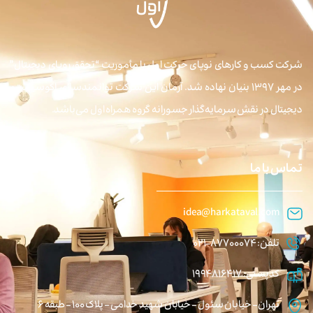
شرکت کسب و کارهای نوپای حرکت اول با مأموریت “تحقق رویای دیجیتال”
در مهر ۱۳۹۷ بنیان نهاده شد. آرمان این شرکت توانمندسازی اکوسیستم
دیجیتال در نقش سرمایه‌گذار جسورانه گروه همراه اول می‌باشد.
تماس با ما
idea@harkataval.com
تلفن: 87700074-021
کدپستی: 1994816417
تهران – خیابان سئول – خیابان شهید خدامی – پلاک 100 – طبقه 6