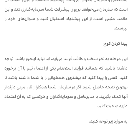
مشخصی
را
سازمان
معرفی
می‌کند؟
پیشنهاد
استفاده
از
مربی
علامت
آن
است
که
سازمان
می‌خواهد
بر
روی
پیشرفت
شما
سرمایه‌گذاری
کند
و
این
علامت
مثبتی
است. از این
پیشنهاد
استقبال
کنید
و
سوال
های‌ خود را
بپرسید
.
پیدا
کردن
کوچ
این
مرحله
به
نظر
سخت
و
طاقت‌فرسا
می‌آید،
اما
نباید
اینطور
باشد. توجه
داشته باشید که همانند
فرآیند
استخدام
یکی
از
اعضاء
تیم
با
آن
برخورد
کنید. کسی
را
پیدا
کنید
که
بیشترین
همخوانی
را
با
شما
داشته ‌باشد
تا
بهترین
نتیجه
حاصل
شود. اگر
در
سازمان
شما
همکاران‌تان
مربی
دارند از
آنها
کمک
بگیرید. با
مدیرعامل
و
سرمایه‌گذاران
و
هرکسی
که
به
آن
اعتماد
دارید
صحبت
کنید
.
به موارد زیر توجه کنید: