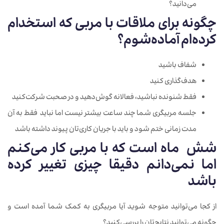
می‌دانید؟
چگونه
برای
ملاقات
با
مربی
که
استخدام
کرده
ام
آماده
شوم؟
شفاف
باشید
هدف
گذاری
کنید
فقط
شنونده
نباشید،
فعالانه
گوش‌دهید
و
در
صحبت
شرکت‌کنید
جلسه
مربیگری
شما
چند
ساعت
بیشتر
نیست
اما
نباید
فقط
به
آن
مدت زمانی
ختم
شود
و
باید
با
جریان
کاری‌تان
پیوند
داشته
باشد
شش ماه
است
که
با
مربی
کار
می
کنم
اما
نمی
دانم
دقیقا
چیزی
تغییر
کرده
باشد
از
کجا
می‌توانید
متوجه ‌شوید
آیا
مربیگری
به
کمک
شما
آمده ‌است
و
چگونه
می‌توانید
نتایج‌تان
را
بررسی‌کنید؟