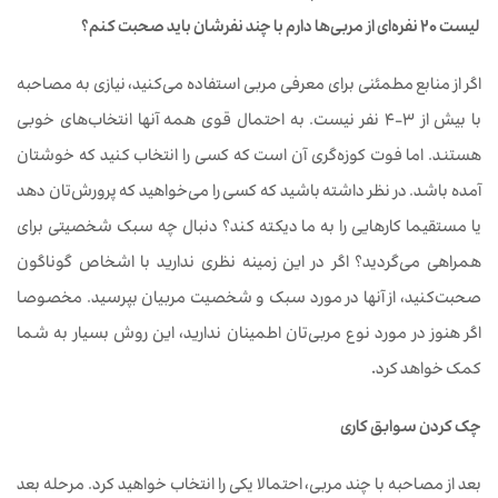
لیست
20
نفره
ای
از
مربی
ها
دارم با
چند
نفرشان
باید
صحبت
کنم؟
اگر
از
منابع
مطمئنی
برای
معرفی
مربی
استفاده
می‌کنید،
نیازی
به مصاحبه
با
بیش
از 3-4
نفر
نیست. به
احتمال
قوی
همه
آنها
انتخاب‌های
خوبی
هستند. اما
فوت
کوزه‌گری
آن
است
که
کسی
را
انتخاب
کنید
که
خوشتان
آمده‌ باشد. در
نظر
داشته ‌باشید
که
کسی
را
می‌خواهید
که
پرورش‌تان دهد
یا
مستقیما کارهایی را به ما دیکته کند؟ دنبال
چه
سبک
شخصیتی
برای
همراهی
می‌گردید؟
اگر در
این
زمینه
نظری ‌ندارید
با
اشخاص
گوناگون
صحبت‌کنید، از
آنها
در
مورد
سبک
و
شخصیت
مربیان
بپرسید. مخصوصا
اگر
هنوز
در
مورد
نوع
مربی‌تان
اطمینان
ندارید،
این روش بسیار
به
شما
کمک
خواهد کرد
.
چک
کردن
سوابق
کاری
بعد
از
مصاحبه
با
چند
مربی، احتمالا
یکی
را
انتخاب
خواهید کرد. مرحله
بعد