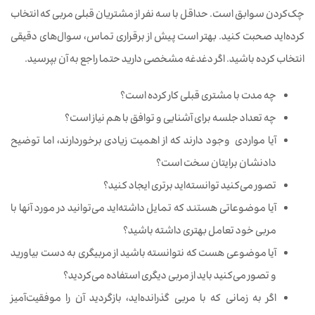
چک‌کردن
سوابق
است. حداقل
با
سه
نفر
از
مشتریان
قبلی
مربی
که
انتخاب
کرده‌ا‌ید
صحبت
کنید. بهتر
است
پیش
از
برقراری تماس،
سوال‌های
دقیقی
انتخاب
کرده‌ باشید. اگر
دغدغه
مشخصی
دارید
حتما
راجع
به
آن
بپرسید.
چه
مدت
با
مشتری
قبلی
کار
کرده ‌است؟
چه
تعداد
جلسه
برای
آشنایی
و
توافق
با
هم
نیاز
است؟
آیا مواردی
وجود دارند که
از
اهمیت
زیادی
برخوردارند، اما
توضیح
دادنشان برایتان
سخت
است؟
تصور
می‌کنید
توانسته‌اید
برتری
ایجاد
کنید؟
آیا
موضوعاتی
هستند
که
تمایل
داشته‌اید
می‌توانید
در
مورد
آنها
با
مربی خود
تعامل
بهتری
داشته
باشید؟
آیا
موضوعی
هست که
نتوانسته
باشید
از
مربیگری
به
دست
بیاورید
و
تصور
می‌کنید
باید
از
مربی
دیگری
استفاده
می‌کردید؟
اگر
به
زمانی
که
با
مربی
گذرانده
اید،
بازگردید
آن
را
موفقیت‌آمیز