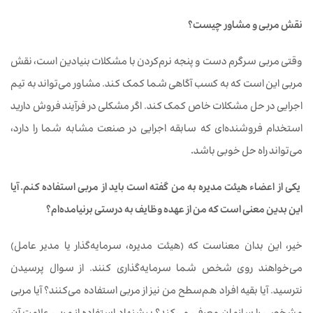
نقش
مربی
و
مشاور
چیست؟
وقتی
مربی
سرگرم
دست
و
پنجه
نرم‌کردن
با
مشکلات
بنیادین است،
نقش
مربی این است که
به کسب آگاهی شما کمک کند. مشاور
می‌تواند
به
تیم
اجرایی
در
حل
مشکلات
خاص
کمک
کند. اگر
مشکلی در
فرآیند
فروش
دارید
استخدام
فروشنده‌ای
که
سابقه
اجرایی
در
صنعت مشابه شما را
دارد،
می‌تواند
راه
حل
خوبی
باشد
.
یکی
از
اعضاء
هیئت
مدیره
به
من
گفته
است
باید
از
مربی
استفاده
کنم
.
آیا
این
بدین
معنی
است
که
من
از
عهده وظایف
به
درستی
برنیامده
ام؟
خیر،
این
بدان
معناست
که
(هیئت
مدیره،
سرمایه
گذار
یا
مدیر
عامل)
می‌خواهند
روی
شخص
شما
سرمایه‌گذاری
کنند. از
سوال
پرسیدن
نترسید. آیا
بقیه
افراد
هم‌سطح
من
نیز
از
مربی
استفاده
می‌کنند؟
آیا
مربی