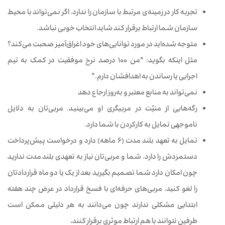
تجربه
کار
در
زمینه‌ی مرتبط با
سازمان
را
ندارد. اگر
نمی‌تواند
با
محیط
سازمان
شما
ارتباط
برقرار
کند
شاید
انتخاب
خوبی
نباشد.
متوجه شده‌اید
در
مورد
توانایی‌های خود
اغراق‌آمیز
صحبت می‌کند؟
مثل
اینکه
بگوید: “من 100 درصد
نرخ
موفقیت
در
کمک
به
تیم
اجرایی
یا
رساندن
به
اهدافشان
دارم.”
نمی‌تواند
به
منابع
معتبر
و
به‌روز
ارجاع
دهد
رگه‌هایی
از
منیّت
در مربیگری او
می‌بینید. مربی‌تان
به
دلایل
ناموجهی
تمایل
به
کارکردن
با
شما
دارد.
تمایل
به
تعهد
بلند
مدت (6 ماهه)
دارد و
درخواست
پیش‌پرداخت
دستمزدش
را
دارد. شما
و
مربی
تان
نیاز
به
تعهدی
بلند
مدت
ندارید
چون امکان ‌دارد شما
تصمیم
بگیرید
بعد
از
یک یا دو
ماه
قراردادتان
را
لغو
کنید. مربی‌های
حرفه‌ای
با
فسخ
قرارداد
در
عرض
چند
هفته
ابتدایی
مشکلی
ندارند
چون
می‌دانند
به
هر
دلیلی
ممکن
است
طرفین
نتوانند
با
هم
ارتباط
موثری
برقرار
کنند
.