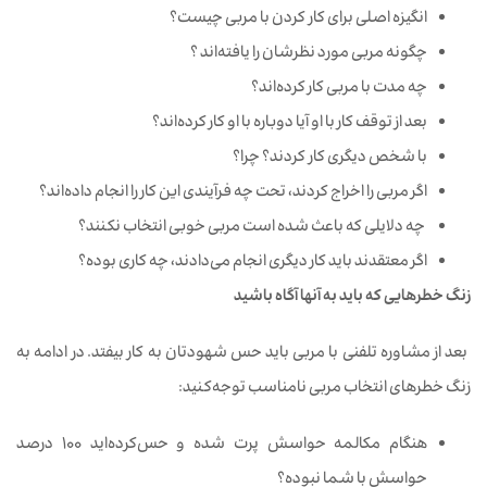
انگیزه اصلی‌ برای کار کردن
با
مربی
چیست؟
چگونه
مربی مورد نظرشان را یافته‌اند ؟
چه
مدت
با
مربی
کار
کرده‌اند؟
بعد
از
توقف
کار
با
او
آیا دوباره
با
او
کار
کرده‌اند؟
با
شخص
دیگری
کار کردند؟
چرا؟
اگر
مربی
را
اخراج
کردند، تحت
چه
فرآیندی
این
کار
را انجام داده‌اند؟
چه دلایلی
که
باعث
شده ‌است
مربی
خوبی
انتخاب
نکنند؟
اگر
معتقدند
باید
کار
دیگری
انجام
می‌دادند، چه
کاری
بوده؟
زنگ خطرهایی
که
باید
به
آنها
آگاه
باشید
بعد
از
مشاوره
تلفنی
با
مربی
باید
حس
شهودتان
به
کار
بیفتد. در ادامه به
زنگ خطرهای انتخاب مربی نامناسب توجه‌کنید:
هنگام
مکالمه
حواسش
پرت‌ شده
و
حس‌کرده‌اید
100
درصد
حواسش
با
شما
نبوده؟