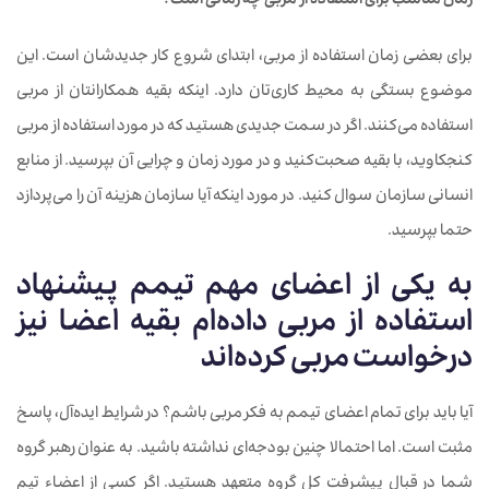
زمان
مناسب
برای
استفاده
از
مربی
چه
زمانی
است؟
برای بعضی زمان استفاده از مربی، ابتدای شروع کار جدیدشان است. این
موضوع بستگی به محیط کاری‌تان دارد. اینکه بقیه همکارانتان از مربی
استفاده ‌می‌کنند. اگر در سمت جدیدی هستید که در مورد استفاده از مربی
کنجکاوید، با بقیه صحبت‌کنید و در مورد زمان و چرایی آن بپرسید. از منابع
انسانی سازمان سوال کنید. در مورد اینکه آیا سازمان هزینه آن را می‌پردازد
حتما بپرسید.
به
یکی
از
اعضای
مهم
تیمم
پیشنهاد
استفاده
از
مربی
داده
ام
بقیه
اعضا
نیز
درخواست
مربی
کرده
اند
آیا
باید
برای
تمام
اعضای
تیمم
به
فکر
مربی
باشم؟
در
شرایط
ایده
آل،
پاسخ
مثبت
است. اما
احتمالا
چنین
بودجه‌ای
نداشته
باشید. به
عنوان
رهبر
گروه
شما
در
قبال
پیشرفت
کل
گروه
متعهد
هستید. اگر کسی از اعضاء تیم