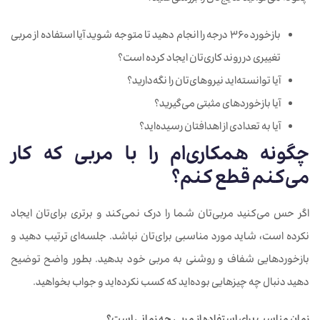
بازخورد
360
درجه
را
انجام
دهید
تا
متوجه
شوید
آیا
استفاده
از
مربی
تغییری
در
روند
کاری‌تان
ایجاد
کرده‌ است؟
آیا
توانسته‌اید
نیروهای‌تان را نگه‌دارید؟
آیا
بازخوردهای
مثبتی
می‌گیرید؟
آیا
به
تعدادی
از
اهدافتان
رسیده‌اید؟
چگونه
همکاری
ام
را
با
مربی
که
کار
می
کنم
قطع
کنم؟
اگر حس می‌کنید مربی‌تان شما را درک نمی‌کند و برتری برای‌تان ایجاد
نکرده ‌است، شاید مورد مناسبی برای‌تان نباشد. جلسه‌ای ترتیب‌ دهید و
بازخوردهایی شفاف و روشنی به مربی خود بدهید. بطور واضح توضیح
دهید دنبال چه چیزهایی بوده‌اید که کسب نکرده‌اید و جواب بخواهید.