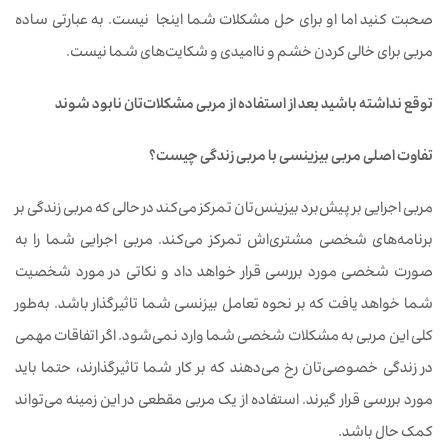
صحبت کنید اما او برای حل مشکلات شما اینجا نیست. به عبارتی ساده
مربی برای خالی کردن خشم و ناامیدی و شکایت‌های شما نیست.
توقع نداشته ‌باشید بعد از استفاده از مربی مشکلات‌تان نابود شوند
تفاوت
اصلی
مربی
بیزینسی
با
مربی
زندگی
چیست؟
مربی
اجرایی
بر
پیش‌برد
بیزینس‌تان
تمرکز
می‌کند
در
حالی
که
مربی
زندگی
بر
برنامه‌های
شخصی
مشتری‌اش
تمرکز
می‌کند. مربی
اجرایی
شما
را
به
صورت
شخصی
مورد
بررسی
قرار
خواهد داد
و
نکاتی
در
مورد
شخصیت
شما
خواهد
یافت
که
بر
نحوه
تعامل
بیزنسی
شما
تاثیرگذار
باشد. به‌طور
کلی
این
مربی
به
مشکلات
شخصی
شما
وارد
نمی‌شود. اگر
اتفاقات
مهمی‌
در
زندگی
خصوصی‌تان
رخ
می‌دهند
که
بر
کار
شما
تاثیرگذارند، حتما
باید
مورد
بررسی
قرار گیرند. استفاده از یک مربی
مقطعی
در
این
زمینه
می‌تواند
کمک‌ حال باشد.