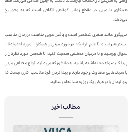
وقتی
به
شریکی
ذی‌حساب
نیازمندند
دست
به
چنین
اقدامی
می‌زنند. قطع
همکاری
با
مربی
در
مقطع
زمانی
کوتاهی
اتفاقی
است
که
به
وفور
رخ
می‌دهد.
مربیگری
مانند
سفری
شخصی
است
و
یافتن
مربی
مناسب
در
زمان
مناسب
بیشتر
هنر
است
تا
علم. از
اینکه
در
مورد
مربی
از
همکاران
مورد
اعتمادتان
سوال
بپرسید
و
با
مربیان
مختلفی
صحبت
کنید،
تا
شخص
مورد
نظرتان
را
پیدا
کنید،
واهمه
نداشته
باشید. همانطور
که
می‌دانید
انواع
مختلفی
مربی
با
سبک‌هایی
متفاوت
وجود
دارند
و
پیدا کردن
فرد
مناسب،
کاری
نیست
که
بتوانید آن را
در
عرض
یک
روز
به
سرانجام رسانید.
مطالب اخیر