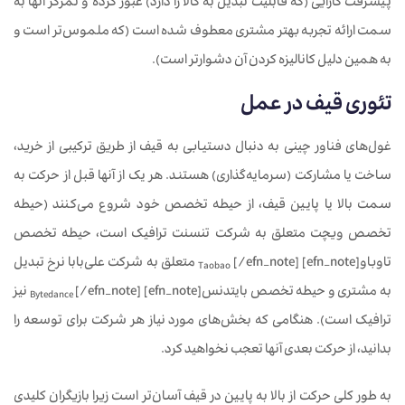
پیشرفت کارایی (که قابلیت تبدیل به کالا را دارد) عبور کرده و تمرکز آنها به
سمت ارائه تجربه بهتر مشتری معطوف شده است (که ملموس‌تر است و
به همین دلیل کانالیزه کردن آن دشوارتر است).
تئوری قیف در عمل
غول‌های فناور چینی به دنبال دستیابی به قیف از طریق ترکیبی از خرید،
ساخت یا مشارکت (سرمایه‌گذاری) هستند. هر یک از آنها قبل از حرکت به
سمت بالا یا پایین قیف، از حیطه تخصص خود شروع می‌کنند (حیطه
تخصص ویچت متعلق به شرکت تنسنت ترافیک است، حیطه تخصص
تاوباو[efn_note]
[/efn_note] متعلق به شرکت علی‌بابا نرخ تبدیل
Taobao
به مشتری و حیطه تخصص بایتدنس[efn_note]
[/efn_note] نیز
Bytedance
ترافیک است). هنگامی که بخش‌های مورد نیاز هر شرکت برای توسعه را
بدانید، از حرکت بعدی آنها تعجب نخواهید کرد.
به طور کلی حرکت از بالا به پایین در قیف آسان‌تر است زیرا بازیگران کلیدی