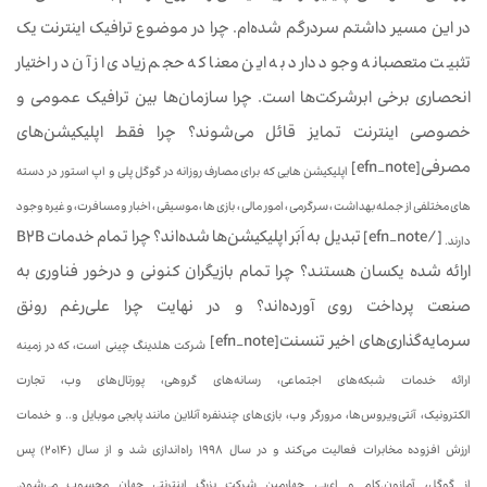
در این مسیر داشتم سردرگم شده‌ام. چرا در موضوع ترافیک اینترنت یک
تثبیت متعصبانه وجود دارد به این معنا که حجم زیادی از آن در اختیار
انحصاری برخی ابرشرکت‌ها است. چرا سازمان‌ها بین ترافیک عمومی و
خصوصی اینترنت تمایز قائل می‌شوند؟ چرا فقط اپلیکیشن‌های
مصرفی[efn_note]
اپلیکیشن هایی که برای مصارف روزانه در گوگل پلی و اپ استور در دسته
های مختلفی از جمله بهداشت ، سرگرمی ، امور مالی ، بازی ها ، موسیقی ، اخبار و مسافرت، و غیره وجود
[/efn_note] تبدیل به اَبَر اپلیکیشن‌ها شده‌اند؟ چرا تمام خدمات B2B
دارند.
ارائه شده یکسان هستند؟ چرا تمام بازیگران کنونی و درخور فناوری به
صنعت پرداخت روی آورده‌اند؟ و در نهایت چرا علی‌رغم رونق
سرمایه‌گذاری‌های اخیر تنسنت[efn_note]
شرکت هلدینگ چینی است، که در زمینه
ارائه خدمات شبکه‌های اجتماعی، رسانه‌های گروهی، پورتال‌های وب، تجارت
الکترونیک، آنتی‌ویروس‌ها، مرورگر وب، بازی‌های چندنفره آنلاین مانند پابجی موبایل و.. و خدمات
ارزش افزوده مخابرات فعالیت می‌کند و در سال ۱۹۹۸ راه‌اندازی شد و از سال (۲۰۱۴) پس
از گوگل، آمازون.کام و ای‌بی چهارمین شرکت بزرگ اینترنتی جهان محسوب می‌شود.