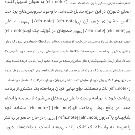
[/efn_note] به عنوان تسهیل‌کننده
صفر باشد، دارایی مذکور بدون اصطکاک است.
اصلی کانورژن در این حوزه تبدیل شده‌اند. با وجود سرویس‌های پرداخت
آنلاین مشهوری چون تِن پِی[efn_note]
[/efn_note] و علی
Tenpay
پی[efn_note]
[/efn_note] همچنان در فرایند چک اوت[efn_note]
Alipay
جهت اطمینان طرفین از درستی مراحل خرید ، از صفحه ای به نام Checkout استفاده می شود که دارای
چندین بخش و مرحله است .در صفحه Checkout ، لیست خریدهای موجود در سبد خرید ، آدرسی که
باید کالا به آن ارسال شود و شماره های تماس پرسیده می شود . نحوه ارسال کالای خریده شده ( پیک ،
پست سفارشی ، پست و…) که می تواند در قیمت نهایی موثر باشد تعیین می گردد و پس از طی همه
مراحل ، پیش فاکتور برای خریدار نمایش داده شده و در پایان خریدار به درگاه بانک متصل خواهد شد .
[/efn_note] ناکام هستند. برای نهایی کردن پرداخت، یک مشتری از برنامه
پرداخت خود به برنامه ویچت یا علی پی منتقل می‌شود تا معامله را انجام
دهد. در واقع روش پرداخت آنها[efn_note] [/efn_note] مشابه آنچه
شاپیفای یا آمازون[efn_note]
[/efn_note]در حال حاضر برای اکثر
Amazon
پلتفرم‌ها به واسطه یک کلیک ارائه می‌دهند نیست. پرداخت‌های درون