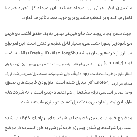
مشتریان نبض حیاتی این مرحله هستند. این مرحله کل تجربه خرید را
کامل می‌کند و بر انتخاب مشتری برای خرید مجدد تأثیر می‌گذارد.
جهت سفر: ایجاد زیرساخت‌های فیزیکی تبدیل به یک خندق اقتصادی فرعی
می‌شود زیرا بطور اختصاصی، بسیار قابل تنظیم و کنترل است. این امر برای
بسیاری از خرده‌فروشان (مانند JD ، XiaoHongShu و Miss Fresh) به نقطه
تمایز[efn_note]
این نقطه، در واقع قلب تپنده تبلیغات به شمار می رود و بدون آن، نمیتوان
انتظار تبلیغ موفقی داشت. اصطلاح usp دقیقاً به جایی اشاره می‏کند که محصول/سرویس شما از رقبا
[/efn_note] تبدیل شده است. دارابودن قابلیت‌های تحقق،
متمایز می گردد.
وجه تمایز اساسی برای مشتریان کم اعتماد چینی است و به شرکت‌های
دارای این امتیاز اجازه می‌دهد کنترل کیفیت قوی‌تری داشته باشند.
موضوع خدمات مشتری خصوصا در شرکت‌های نرم‌افزاری B2B باب شده
است زیرا شرکت‌های فناور چینی (و خرده‌فروشی به طور گسترده) از موضع