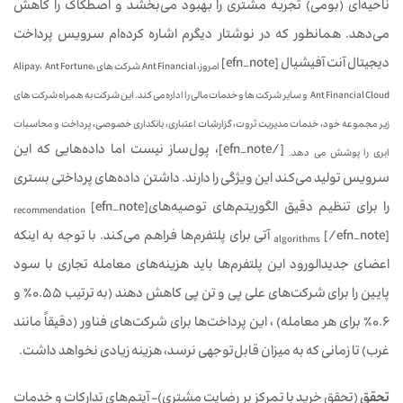
ناحیه‌ای (بومی) تجربه مشتری را بهبود می‌بخشد و اصطکاک را کاهش
می‌دهد. همانطور که در نوشتار دیگرم اشاره کرده‌ام سرویس پرداخت
دیجیتال آنت آفیشیال [efn_note]
امروز، Ant Financial شرکت های Alipay، Ant Fortune،
Ant Financial Cloud و سایر شرکت ها و خدمات مالی را اداره می کند. این شرکت به همراه شرکت های
زیر مجموعه خود، خدمات مدیریت ثروت، گزارشات اعتباری، بانکداری خصوصی، پرداخت و محاسبات
[/efn_note]، پول‌ساز نیست اما داده‌هایی که این
ابری را پوشش می دهد.
سرویس تولید می‌کند این ویژگی را دارند. داشتن داده‌های پرداختی بستری
را برای تنظیم دقیق الگوریتم‌های توصیه‌های[efn_note]
recommendation
[/efn_note] آتی برای پلتفرم‌ها فراهم می‌کند. با توجه به اینکه
algorithms
اعضای جدیدالورود این پلتفرم‌ها باید هزینه‌های معامله تجاری با سود
پایین را برای شرکت‌های علی پی و تن پی کاهش دهند (به ترتیب 0.55٪ و
0.6٪ برای هر معامله) ، این پرداخت‌ها برای شرکت‌های فناور (دقیقاً مانند
غرب) تا زمانی که به میزان قابل‌توجهی نرسد، هزینه زیادی نخواهد داشت.
تحقق
(تحقق خرید با تمرکز بر رضایت مشتری)- آیتم‌های تدارکات و خدمات