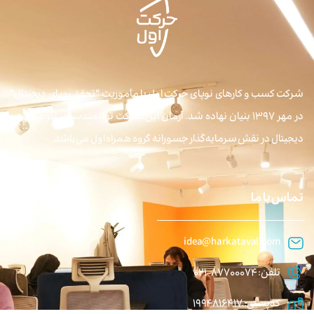
شرکت کسب و کارهای نوپای حرکت اول با مأموریت “تحقق رویای دیجیتال”
در مهر ۱۳۹۷ بنیان نهاده شد. آرمان این شرکت توانمندسازی اکوسیستم
دیجیتال در نقش سرمایه‌گذار جسورانه گروه همراه اول می‌باشد.
تماس با ما
idea@harkataval.com
تلفن: 87700074-021
کدپستی: 1994816417