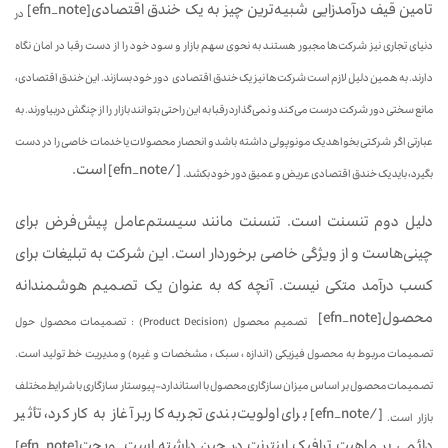
تامین قیف درآمدزایی شبیه‌ترین چیز به یک خندق اقتصادی[efn_note]
در
دنیای تجاری نیز شرکت‌ها مجبور هستند به نحوی سهم بازار و سود خود را از دست رقبا در امان نگاه
دارند. به همین دلیل لازم است شرکت‌ها نیز یک خندق اقتصادی دور خود بسازند. این خندق اقتصادی،
مانع سختی دور شرکت درست می‌کند و نمی‌گذارد رقبا به این راحتی بتوانند بازار را از چنگش دربیاورند. به
عبارتی اگر شرکتی بخواهد یک مونوپولی داشته باشد و انحصار محصولات یا خدمات خاصی را در دست
[/efn_note] است.
بگیرد، باید یک خندق اقتصادی عریض و عمیق دور خود بکشد.
دلیل دوم تنسنت است. تنسنت مانند سیستم‌عامل پیش‌فرض برای
چینی‌هاست و از ویژگی خاصی برخوردار است. این شرکت به تبلیغات برای
کسب درآمد متکی نیست. آنچه که به عنوان یک تصمیم هوشمندانه
محصول[efn_note]
تصمیم محصول (Product Decision) : تصمیمات محصول حول
تصمیمات مربوط به محصول فیزیکی (اندازه ، سبک ، مشخصات و غیره) و مدیریت خط تولید است.
تصمیمات محصول بر اساس میزان سازگاری محصول با استاندارد – پیوستار سازگاری با شرایط مختلف
[/efn_note] برای اولویت‌بندی تجربه کاربر آغاز به کار کرد، تأثیر
بازار است.