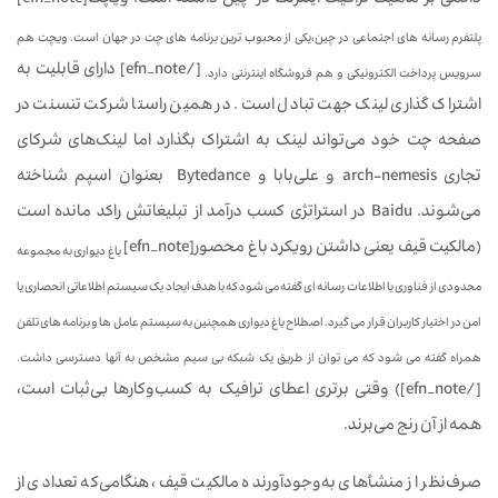
دائمی بر ماهیت ترافیک اینترنت در چین داشته است. ویچت[efn_note]
پلتفرم رسانه های اجتماعی در چین،یکی از محبوب ترین برنامه های چت در جهان است. ویچت هم
[/efn_note] دارای قابلیت به
سرویس پرداخت الکترونیکی و هم فروشگاه اینترنتی دارد.
اشتراک گذاری لینک جهت تبادل است. در همین راستا شرکت تنسنت در
صفحه چت خود می‌تواند لینک به اشتراک بگذارد اما لینک‌های شرکای
تجاری arch-nemesis و علی‌بابا و Bytedance بعنوان اسپم شناخته
می‌شوند. Baidu در استراتژی کسب درآمد از تبلیغاتش راکد مانده است
(مالکیت قیف یعنی داشتن رویکرد باغ محصور[efn_note]
باغ دیواری به مجموعه
محدودی از فناوری یا اطلاعات رسانه ای گفته می شود که با هدف ایجاد یک سیستم اطلاعاتی انحصاری یا
امن در اختیار کاربران قرار می گیرد. اصطلاح باغ دیواری همچنین به سیستم عامل ها و برنامه های تلفن
همراه گفته می شود که می توان از طریق یک شبکه بی سیم مشخص به آنها دسترسی داشت.
[/efn_note]) وقتی برتری اعطای ترافیک به کسب‌وکارها بی‌ثبات است،
همه از آن رنج می‌برند.
صرف‌نظر از منشأهای به‌وجودآورنده مالکیت قیف، هنگامی‌که تعدادی از