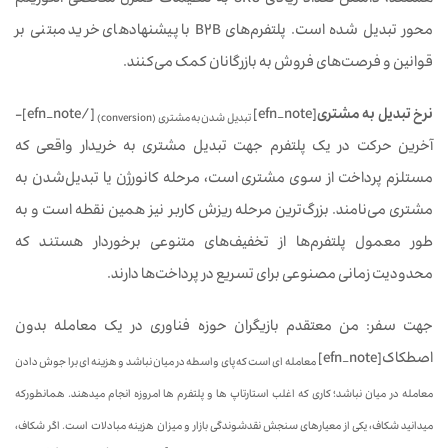
هستند، داشتن تعداد زیادی SKU به تنظیمات کنترل شخصی الگوریتم
محور تبدیل شده است. پلتفرم‌های B2B با پیشنهادهای خرید مبتنی بر
قوانین و فرصت‌های فروش به بازرگانان کمک می‌کنند.
نرخ تبدیل به مشتری
[efn_note]
[/efn_note]-
تبدیل شدن به مشتری (conversion)
آخرین حرکت در یک پلتفرم جهت تبدیل مشتری به خریدار واقعی که
مستلزم پرداخت از سوی مشتری است، مرحله کانورژن یا تبدیل‌شدن به
مشتری می‌نامند. بزرگ‌ترین مرحله ریزش کاربر نیز همین نقطه است و به
طور معمول پلتفرم‌ها از تخفیف‌های متنوعی برخوردار هستند که
محدودیت زمانی مصنوعی برای تسریع در پرداخت‌ها دارند.
جهت سفر: من معتقدم بازیگران حوزه فناوری در یک معامله بدون
اصطکاک[efn_note]
معامله ای است که پای واسطه در میان نباشد و هزینه ای برا جوش دادن
معامله در میان نباشد؛ کاری که اغلب استارتاپ ها و پلتفرم ها امروزه انجام میدهند. همانطورکه
میدانید شکاف، یکی از معیارهای سنجش نقدشوندگی بازار و میزان هزینه مبادلات است. اگر شکاف،