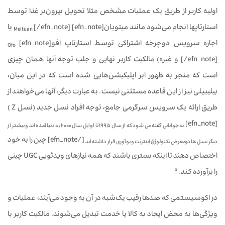
اولیه کاربر از طریق یک عملیات مشخص مثلا تحویل بیرون‌بر غذا توسط
استارتاپ‏ها انجام می‌شود مانند میتویان[efn_note]
[/efn_note] یا
Meituan
اجاره سرویس دوچرخه اشتراکی توسط استارتاپ افو[efn_note]
Ofo
[/efn_note] و غیره) مالکیت کاربر نهایی و جلب توجه آنها همان چیزی
است که منجر به ظهور ابر‍ اپلیکیشن‌هایی شده است که در این میان،
بیلیبیلی نیز از این قاعده مستثنی نیست. به عبارت دیگر، آنها می‌خواهند از
طریق ارائه یک سرویس سرگرمی جامع، توجه افراد نسل جدید (نسل Z )
[efn_note]
به جوانانی گفته می شود که از سال ۱۹۹۵ تا اوایل سال ۲۰۰۰ به دنیا آمده اند و بیشتر از
[/efn_note] چین را به خود
دیگر نسل ها درمعرض تکنولوژیُ اینترنت و نوآوری قرار داشته اند
اختصاص دهند تا اینکه بستری باشند که همه نیازهای ویدئویی UGC چینی
را برآورده کند. “
در اکوسیستمی که صدها رقیب یک‌شبه در آن به وجود می‌آیند، عملیات و
ویژگی‌ها به محض ایجاد به کالا یا خدمت تبدیل می‌شوند. مالکیت کاربر با