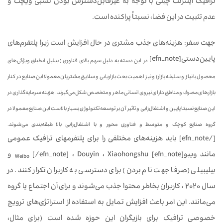
ترافیک اینترنت چینی با توجه به غیرقابل‌دسترس بودن نسبی ویچت و
عدم تثبیت در این فضا، نسبتاً پراکنده است.
جهت سفر: هزینه‌های جذب مشتری در حال افزایش است زیرا پلتفرم‌های
پایین‌دستی[efn_note]
در این دسته به دلیل سهم بالای فناوری ( بدلیل انطباق ویژگی‌های
محصول با نیاز و سلیقه بازار) و نیز اهمیت بحث بازاریابی و سلایق مشتریان معمولا این صنایع در کنار
بازارهای مصرف و مناطق دارای نیروی انسانی ماهر و متخصص شکل می‌گیرند. هزینه سرمایه‌گذاری در
این صنایع نسبتا پایین و اشتغال‌زایی و تاثیر آن بر توسعه تکنولوژی بسیار بالاست این صنایع معمولا در
گروه صنایع کوچک و متوسط و فناوری محور و با اشتغال‌زایی بالا طبقه‌بندی می‌شوند.
[/efn_note] باید هزینه‌های مختلفی را برای پلتفرم‏های ترافیک عمومی
مانند ویبو[efn_note]
[/efn_note] ، Douyin ، Xiaohongshu و
Weibo
بیلیبیلی (صرفا جهت نام بردن) برای دسترسی به کاربران تکرار کنند. در
سال 2020 ، کاربران بخاطر محتوا جذب می‌شوند و برای آن اجتماع یا گروه
می‌مانند. این امر باعث افزایش تمایل به استفاده از استراتژی‌های ترویج
خصوصی ترافیک برای بازیگران این حوزه شده است (برای مثال،