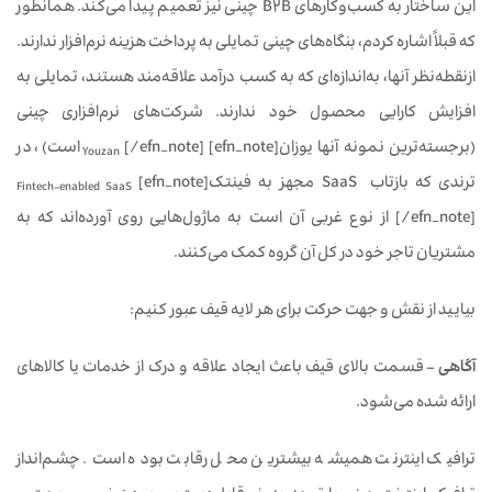
این ساختار به کسب‌وکارهای B2B چینی نیز تعمیم پیدا می‌کند. همانطور
که قبلاً اشاره کردم، بنگاه‌های چینی تمایلی به پرداخت هزینه نرم‌افزار ندارند.
ازنقطه‌نظر آنها، به‌اندازه‌ای که به کسب درآمد علاقه‌مند هستند، تمایلی به
افزایش کارایی محصول خود ندارند. شرکت‌های نرم‌افزاری چینی
(برجسته‌ترین نمونه آنها یوزان[efn_note]
[/efn_note] است)، در
Youzan
ترندی که بازتاب SaaS مجهز به فینتک[efn_note]
Fintech-enabled SaaS
[/efn_note] از نوع غربی آن است به ماژول‌هایی روی آورده‌اند که به
مشتریان تاجر خود در کل آن گروه کمک می‌کنند.
بیایید از نقش و جهت حرکت برای هر لایه قیف عبور کنیم:
آگاهی
– قسمت بالای قیف باعث ایجاد علاقه و درک از خدمات یا کالاهای
ارائه شده می‌شود.
ترافیک اینترنت همیشه بیشترین محل رقابت بوده است. چشم‌انداز