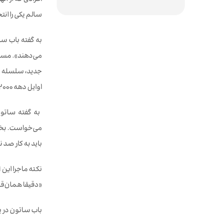
افرادی که از آ
سالم یکی را انتخاب کنند. گ
به گفته باب سا
می‌دهند». مسال
جدید، سلسله مر
اوایل دهه 2000 میلادی مشغول طی کردن دوران رشد تصاعدی خود بود فرا گرفت.
می‌خواست. بخاطر
باید به کار صد 
نکته ماجرا این 
«دقیقا همان‌قد
باب ساتون در ی