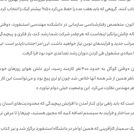
نها خواسته شده بود هفت عدد را حفظ کنند، تصمیم‌گیری‌های بسیار بهتری داشت
روهی که باید هفت عدد را حفظ می‌کرد 50% بیشتر کیک را انتخاب کردند. مقصر: بار فکری.
تون، متخصص رفتارشناسی سازمانی در دانشکده مهندسی استنفورد، «وقتی آدم‌ه
ه چالش‌‌برانگیز اینجاست که هرچقدر شرکت شما رشد کند، بار فکری و پیچیدگی
اتب جدید و فرآیندهای نوین نیاز خواهید داشت. این امر اجتناب‌ناپذیر است. 
به گفته ساتون «وقتی گوگل به حدود 400 نفر کارمند رسید، ل
 همین از شر همه‌ آنها خلاص شد چون او لری پیج بود و می‌توانست این کار را ا
نفر مهندس نظارت می‌کرد. این وضعیت خیلی دوام نیاورد.»
است که باید راهی برای کنار آمدن با افزایش پیچیدگی که محدودیت‌های انسان را
ر ساختار و فرآیند به سیستم اضافه کنید که مجبور هستید، چیزها را تا مرض 
ک سمینار کارآفرینی که همین اواخر در دانشگاه استنفورد برگزار شد و نیز کتا