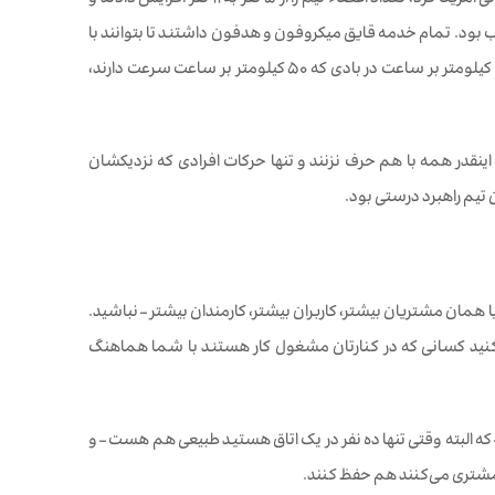
ساتون می‌افزاید وقتی تیم قایق‌رانی شرکت Oracle شروع به تمرین برای مسابقات جام قهرمانی آمریکا کرد، تعداد اعضاء تیم را از 5 نفر به 11 نفر افزایش دادند و
الب بود. تمام خدمه قایق میکروفون و هدفون داشتند تا بتوانند با
هم صحبت کنند، اما روی قایق سروصدا زیاد است. آنها روی یک قایق 24 متری که با سرعت 80 کیلومتر بر ساعت در بادی که 50 کیلومتر بر ساعت سرعت دارند،
 اینقدر همه با هم حرف نزنند و تنها حرکات افرادی که نزدیکشان
تیم راهبرد درستی بود.
همان مشتریان بیشتر، کاربران بیشتر، کارمندان بیشتر – نباشید.
 کنید کسانی که در کنارتان مشغول کار هستند با شما هماهنگ
– که البته وقتی تنها ده نفر در یک اتاق هستید طبیعی هم هست – و
مشتری می‌کنند هم حفظ کنند.