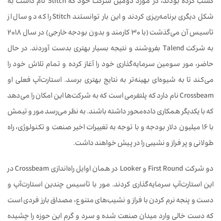
کسب کرده‌ بودند، در مورد دومین شرکت خود که Stitch نام داشت به
شکل دیگری برنامه‌ریزی کردند و این بار توانستند Stitch را که دو سال از
تأسیس آن می‌گذشت (با 30 کارمند و بدون بودجه خارجی) در سال 2018
به شرکت Talend بفروشند و نتیجه بسیار بهتری بدست آوردند. در حال
حاضر، مور سومین سرمایه‌گذاری خود را آغاز کرده و تمام تلاش خود را
می‌کند تا به شیوه‌ای بهینه‌تر به نتایج بهتری برسد. استارت‌آپ فعلی او
Crossbeam نام دارد که پلتفرمی است که به شرکت‌ها این امکان را می‌دهد
که با یکدیگر همکاری داده‌محور داشته‌ باشند. به نظر می‌رسد مور و تیمش
با 16 میلیون دلار بودجه و با توجه به تغییرات اخیر صنعت و تکنولوژی، راه
طولانی و پر فراز و نشیبی را در پیش خواهند داشت.
دو شرکت First Round و Looker در همان اوایل راه‌اندازی Crossbeam در
این استارت‌آپ سرمایه‌گذاری کردند. مور با تأسیس چندین استارت‌آپ و
دست و پنجه نرم کردن با فراز و نشیب‌های متنوع، مصداق بارز فردی است
که دست خالی وارد میدان صنعت شده و سرد و گرم این حوزه را چشیده