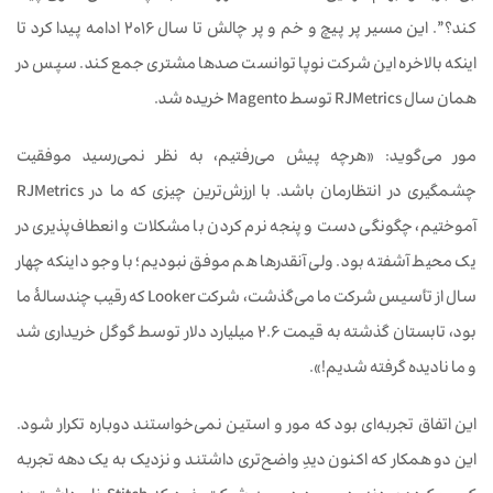
کند؟”. این مسیر پر پیچ و خم و پر چالش تا سال 2016 ادامه پیدا کرد تا
اینکه بالاخره این شرکت نوپا توانست صدها مشتری جمع کند. سپس در
همان سال RJMetrics توسط Magento خریده شد.
مور می‌گوید: «هرچه پیش می‌رفتیم، به نظر نمی‌رسید موفقیت
چشمگیری در انتظارمان باشد. با ارزش‌ترین چیزی که ما در RJMetrics
آموختیم، چگونگی دست و پنجه نرم کردن با مشکلات و انعطاف‌پذیری در
یک محیط آشفته بود. ولی آنقدرها هم موفق نبودیم؛ با وجود اینکه چهار
سال از تأسیس شرکت ما می‌گذشت، شرکت Looker که رقیب چندسالۀ ما
بود، تابستان گذشته به قیمت 2.6 میلیارد دلار توسط گوگل خریداری شد
و ما نادیده گرفته شدیم!».
این اتفاق تجربه‌ای بود که مور و استین نمی‌خواستند دوباره تکرار شود.
این دو همکار که اکنون دیدِ واضح‌تری داشتند و نزدیک به یک دهه تجربه