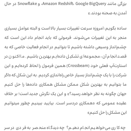
بزرگی مانند Amazon Redshift، Google BigQuery، و Snowflake در حال
آمدن به صحنه بودند.»
ساده بگویم: امروزه سرعت تغییرات بسیار بالا است و البته عوامل بسیاری
منجر به این تغییرات می‌شوند. فرمولی که باید انجام داد این است که
چشم‌انداز وسیعی داشته باشیم تا بتوانیم در انجام فعالیت خاصی که به
قصد انجام آن، مجموعه‌ای تشکیل داده‌ایم بهترین باشیم. ما اکنون در
استارت‌آپ فعلی خود (Crossbeam) همین فرمول را لحاظ کرده‌ایم و این
شرکت را با یک چشم‌انداز بسیار خاص راه‌اندازی کردیم. به این شکل که «اگر
ما بتوانیم به بهترین شکل ممکن مشکل همکاری داده‌ها را حل کنیم
جهان چگونه به نظر خواهد رسید؟» و این یک نگرش جدید است؛ بر خلاف
عقیده عمومی که «همکاری دردسر است. بیایید ببینیم چطور می‎توانیم
این مشکل را حل کنیم»
چه کاری می‌خواهیم انجام دهیم؟ چه دیدگاه منحصر به فردی در سر