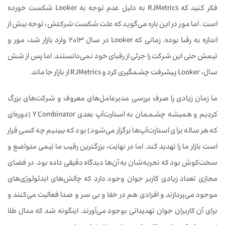
فکر کنید که RJMetrics به دلیل عدم توجه به Looker شکست خورده
‌است. اما مور در این باره می‌گوید که علت شکست شرکتش، توجه بیش از
اندازه به رقبا بوده. زمانی که Looker در سال 2013 وارد بازار شد، مور و
تیمش حتی این شرکت را جزئی از رقبای خود نمی‌دانستند. اما پس از شش
سال، Looker پیشرفت چشمگیری کرد و RJMetrics از بازار جا ماند.
ما زمان زیادی را صرف بررسی مدیرعامل‌های معروف و شرکت‌های بزرگ
کردیم و همیشه چشممان به استارت‌آپ بعدی Y Combinator (دوره‌ای
که هر ساله برای استارت‌آپ‌ها برگزار می‌شود) بود که ببینیم چه کسی قرار
است بازار ما را تهدید کند. اما در نهایت، بزرگترین رقیب ما تیمی متواضع و
سخت‌کوش بود که تجربه‌شان به آن‌ها دیدگاه دقیقی داده‌ بود. در فضای
مجازی تعداد زیادی کاربر جوان وجود دارد که چالش‌های ایدئولوژی‌های
موجود می‌پردازند و افرادی هم در خفا و بی سر و صدا فعالیت می‌کنند و
برای آن کاربران جوان تهدیداتی بوجود می‌آورند. اینگونه شد که مدال طلا