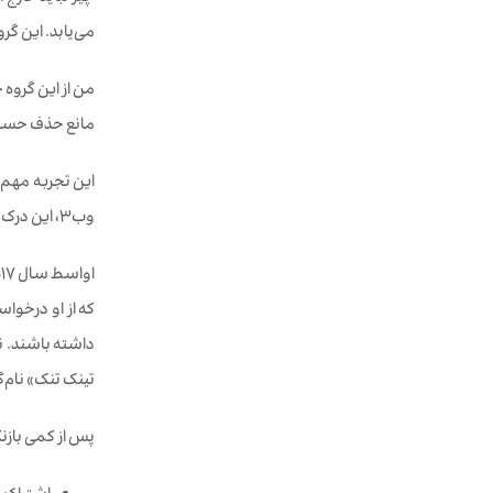
می‌یابد. این گر
من از این گروه 
مانع حذف حساب فیسب
این تجربه مهم ب
وب3، این درک تازه به‌عنوان نقطه عطفی در مسیر حرفه‌ای من عمل کرده است.
اواسط سال 2017 بود که نیک با من و ایان هاولز
که از او درخوا
داشته باشند. نی
تینک تنک» نام‌گ
پس از کمی باز