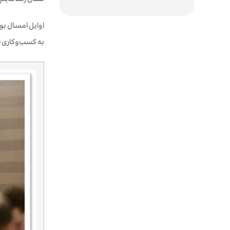
شدن رساندیم. با
اوایل امسال بو
به کسب‌و‌کاری